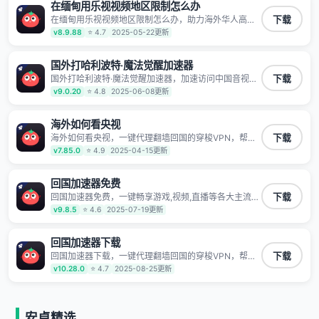
数据不泄露 阻止第三方对数据进行窃取和监听
在缅甸用乐视视频地区限制怎么办
在缅甸用乐视视频地区限制怎么办，助力海外华人高速
下载
访问国内网络，快速开启国内各直播平台,解决国内视
v8.9.88
⭐ 4.7
2025-05-22更新
频、音乐卡顿问题；更能加速海量国服游戏，超低延迟
稳定不掉线,畅享国内网络！
国外打哈利波特·魔法觉醒加速器
国外打哈利波特·魔法觉醒加速器，加速访问中国音视频
下载
和网站，专业回国加速器，帮你加速访问优酷、bilibili、
v9.0.20
⭐ 4.8
2025-06-08更新
腾讯视频、爱奇艺等，加速国服游戏，例如原神、阴阳
师、和平精英、使命召唤、天涯明月刀、一梦江湖、幻
书启示录、明日方舟、战双帕弥什、sky光·遇、另一个
海外如何看央视
伊甸园等国内各种服务,回国加速器致力于帮助海外华人
海外如何看央视，一键代理翻墙回国的穿梭VPN，帮助
下载
和留学生、港澳台地区用户提供最好的回国游戏和音乐
海外华人留学生及港澳台地区用户破除地区版权限制问
v7.85.0
⭐ 4.9
2025-04-15更新
视频加速服务，可以在海外或港澳台地区流畅加速国服
题，一键降低游戏延迟，加速访问中国网站、游戏及应
游戏和音视频服务，提供专业稳定的全球回国线路和游
用。
戏加速专线。能加速访问优酷、爱奇艺、腾讯视频、B
回国加速器免费
站、芒果TV、西瓜视频、QQ音乐、网易云音乐、酷狗
音乐、YY等主流网站应用解除限制，带你穿梭加速回
回国加速器免费，一键畅享游戏,视频,直播等各大主流
下载
国。目前已有上百万用户，用户整体好评95%以上，一
App应用,视频加载极速不卡顿。人在海外听歌,玩国服游
v9.8.5
⭐ 4.6
2025-07-19更新
对一在线客服支持，保障你的使用体验。
戏 简单易用。
回国加速器下载
回国加速器下载，一键代理翻墙回国的穿梭VPN，帮助
下载
海外华人留学生及港澳台地区用户破除地区版权限制问
v10.28.0
⭐ 4.7
2025-08-25更新
题，一键降低游戏延迟，加速访问中国网站、游戏及应
用。
安卓精选