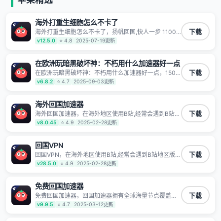
有上百万用户，用户整体好评95%以上，一对一在线客
服支持，保障你的使用体验。
海外打重生细胞怎么不卡了
海外打重生细胞怎么不卡了，扬帆回国,快人一步 1100
下载
万海外华人都在用的音乐视频回国加速器 Android iOS
v12.5.0
⭐ 4.8
2025-07-19更新
Windows Mac TV VIP 支持多种加速场景 了解更多 看
视频 全球高速通道搭配第三方CDN节点,解锁加速腾讯
视频、爱奇艺、哔哩哔哩和优酷视频,在国外也能畅快追
在欧洲玩暗黑破坏神：不朽用什么加速器好一点
剧!
在欧洲玩暗黑破坏神：不朽用什么加速器好一点，150
下载
条高速回国线路 自有高速中转节点 无需注册 一键连接
v6.8.2
⭐ 4.7
2025-09-03更新
提供高速线路 应用内直达视频音乐app,快人一步 应用模
式 App互不干扰 不间断的隐私保护 数据加密 隐私保护
保持高速同时确保数据不泄露 阻止第三方对数据进行窃
海外回国加速器
取和监听
海外回国加速器，在海外地区使用B站,经常会遇到B站地
下载
区版权限制/网络IP屏蔽,缓冲卡顿等问题,使用我们的哔
v8.0.45
⭐ 4.9
2025-02-28更新
哩哔哩专用回国VPN,可加速解决各类网络问题,一键网络
回国,全球智能专线为您提供最优线路,一对一技术客服
7*24小时服务。
回国VPN
回国VPN，在海外地区使用B站,经常会遇到B站地区版权
下载
限制/网络IP屏蔽,缓冲卡顿等问题,使用我们的哔哩哔哩
v28.5.0
⭐ 4.9
2025-02-28更新
专用回国VPN,可加速解决各类网络问题,一键网络回国,
全球智能专线为您提供最优线路,一对一技术客服7*24小
时服务。
免费回国加速器
免费回国加速器，回国加速器拥有全球海量节点覆盖，
下载
运营商专线不卡顿超稳定，专为海外华人和留学生打
v9.9.5
⭐ 4.7
2025-03-12更新
造，帮助海外华人免除地域限制，随时高速稳定低延迟
玩国服游戏、观看高清视频、听高品质音乐。