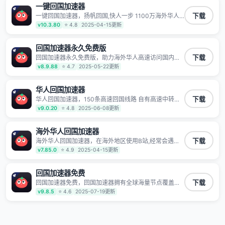
一键回国加速器
一键回国加速器，扬帆回国,快人一步 1100万海外华人
下载
都在用的音乐视频回国加速器 Android iOS Windows
v10.3.80
⭐ 4.8
2025-04-15更新
Mac TV VIP 支持多种加速场景 了解更多 看视频 全球高
速通道搭配第三方CDN节点,解锁加速腾讯视频、爱奇
艺、哔哩哔哩和优酷视频,在国外也能畅快追剧!
回国加速器永久免费版
回国加速器永久免费版，助力海外华人高速访问国内网
下载
络，快速开启国内各直播平台,解决国内视频、音乐卡顿
v8.9.88
⭐ 4.7
2025-05-22更新
问题；更能加速海量国服游戏，超低延迟稳定不掉线,畅
享国内网络！
华人回国加速器
华人回国加速器，150条高速回国线路 自有高速中转节
下载
点 无需注册 一键连接 提供高速线路 应用内直达视频音
v9.0.20
⭐ 4.8
2025-06-08更新
乐app,快人一步 应用模式 App互不干扰 不间断的隐私保
护 数据加密 隐私保护 保持高速同时确保数据不泄露 阻
止第三方对数据进行窃取和监听
海外华人回国加速器
海外华人回国加速器，在海外地区使用B站,经常会遇到B
下载
站地区版权限制/网络IP屏蔽,缓冲卡顿等问题,使用我们
v7.85.0
⭐ 4.9
2025-04-15更新
的哔哩哔哩专用回国VPN,可加速解决各类网络问题,一键
网络回国,全球智能专线为您提供最优线路,一对一技术客
服7*24小时服务。
回国加速器免费
回国加速器免费，回国加速器拥有全球海量节点覆盖，
下载
运营商专线不卡顿超稳定，专为海外华人和留学生打
v9.8.5
⭐ 4.6
2025-07-19更新
造，帮助海外华人免除地域限制，随时高速稳定低延迟
玩国服游戏、观看高清视频、听高品质音乐。