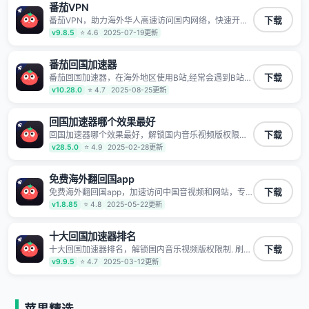
番茄VPN
TV、西瓜视频、QQ音乐、网易云音乐、酷狗音乐、YY
等主流网站应用解除限制，带你穿梭加速回国。目前已
番茄VPN，助力海外华人高速访问国内网络，快速开启
下载
有上百万用户，用户整体好评95%以上，一对一在线客
国内各直播平台,解决国内视频、音乐卡顿问题；更能加
v9.8.5
⭐ 4.6
2025-07-19更新
服支持，保障你的使用体验。
速海量国服游戏，超低延迟稳定不掉线,畅享国内网络！
番茄回国加速器
番茄回国加速器，在海外地区使用B站,经常会遇到B站地
下载
区版权限制/网络IP屏蔽,缓冲卡顿等问题,使用我们的哔
v10.28.0
⭐ 4.7
2025-08-25更新
哩哔哩专用回国VPN,可加速解决各类网络问题,一键网络
回国,全球智能专线为您提供最优线路,一对一技术客服
7*24小时服务。
回国加速器哪个效果最好
回国加速器哪个效果最好，解锁国内音乐视频版权限制.
下载
刷剧不卡，高清秒开. 有效降低国服游戏延迟. 提升国内
v28.5.0
⭐ 4.9
2025-02-28更新
主流应用访问速度 ; 独创加速黑科技 · 海量边缘. 动态多
线. 智能流控。
免费海外翻回国app
免费海外翻回国app，加速访问中国音视频和网站，专
下载
业回国加速器，帮你加速访问优酷、bilibili、腾讯视频、
v1.8.85
⭐ 4.8
2025-05-22更新
爱奇艺等，加速国服游戏，例如原神、阴阳师、和平精
英、使命召唤、天涯明月刀、一梦江湖、幻书启示录、
明日方舟、战双帕弥什、sky光·遇、另一个伊甸园等国
十大回国加速器排名
内各种服务,回国加速器致力于帮助海外华人和留学生、
十大回国加速器排名，解锁国内音乐视频版权限制. 刷剧
下载
港澳台地区用户提供最好的回国游戏和音乐视频加速服
不卡，高清秒开. 有效降低国服游戏延迟. 提升国内主流
v9.9.5
⭐ 4.7
2025-03-12更新
务，可以在海外或港澳台地区流畅加速国服游戏和音视
应用访问速度 ; 独创加速黑科技 · 海量边缘. 动态多线. 智
频服务，提供专业稳定的全球回国线路和游戏加速专
能流控。
线。能加速访问优酷、爱奇艺、腾讯视频、B站、芒果
TV、西瓜视频、QQ音乐、网易云音乐、酷狗音乐、YY
等主流网站应用解除限制，带你穿梭加速回国。目前已
苹果精选