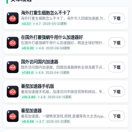
海外打重生细胞怎么不卡了
海外打重生细胞怎么不卡了，海外华人回国加速器,为境
下载
外华人解决海外怎么听歌?海外怎么看剧?海外怎么玩游
v2.3.1
⭐ 4.7
2025-05-22更新
戏不卡等境外难题,全球回国稳定国内节点,专业、流畅加
速让海外党们一键轻松回国,简单好用
在国外打最强蜗牛用什么加速器好
在国外打最强蜗牛用什么加速器好，精选全球好物针对
下载
海外华人、留学生和海外出差用户打造的一款高质量专
v9.0.20
⭐ 4.8
2025-06-08更新
属回国加速器,只要身处海外即可一键加速畅享国内网络:
追剧听歌、影音娱乐、游戏电竞、赛事直播、商务办
公、炒股等多场景的应用及网络加速
国外访问国内加速器
国外访问国内加速器，回国加速器拥有全球海量节点覆
下载
盖，运营商专线不卡顿超稳定，专为海外华人和留学生
v7.85.0
⭐ 4.9
2025-04-15更新
打造，帮助海外华人免除地域限制，随时高速稳定低延
迟玩国服游戏、观看高清视频、听高品质音乐。
番茄加速器手机版
番茄加速器手机版，加速访问中国音视频和网站，专业
下载
回国加速器，帮你加速访问优酷、bilibili、腾讯视频、爱
v10.3.80
⭐ 4.8
2025-04-15更新
奇艺等，加速国服游戏，例如原神、阴阳师、和平精
英、使命召唤、天涯明月刀、一梦江湖、幻书启示录、
明日方舟、战双帕弥什、sky光·遇、另一个伊甸园等国
番茄加速器
内各种服务,回国加速器致力于帮助海外华人和留学生、
番茄加速器，一键畅享游戏,视频,直播等各大主流App应
下载
港澳台地区用户提供最好的回国游戏和音乐视频加速服
用,视频加载极速不卡顿。人在海外听歌,玩国服游戏 简
v8.9.88
⭐ 4.7
2025-05-22更新
务，可以在海外或港澳台地区流畅加速国服游戏和音视
单易用。
频服务，提供专业稳定的全球回国线路和游戏加速专
线。能加速访问优酷、爱奇艺、腾讯视频、B站、芒果