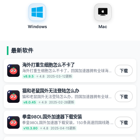
Windows
Mac
最新软件
海外打重生细胞怎么不卡了
海外打重生细胞怎么不卡了，回国加速器拥有全球海量
下载
节点覆盖，运营商专线不卡顿超稳定，专为海外华人和
v8.9.5
⭐ 4.8
2025-03-12更新
留学生打造，帮助海外华人免除地域限制，随时高速稳
定低延迟玩国服游戏、观看高清视频、听高品质音乐。
猫和老鼠国外无法登陆怎么办
猫和老鼠国外无法登陆怎么办，回国加速器拥有全球海
下载
量节点覆盖，运营商专线不卡顿超稳定，专为海外华人
v8.0.45
⭐ 4.9
2025-02-28更新
和留学生打造，帮助海外华人免除地域限制，随时高速
稳定低延迟玩国服游戏、观看高清视频、听高品质音
乐。
拳皇98OL国外加速器下载安装
拳皇98OL国外加速器下载安装，150条高速回国线路 自
下载
有高速中转节点 无需注册 一键连接 提供高速线路 应用
v10.3.80
⭐ 4.8
2025-04-15更新
内直达视频音乐app,快人一步 应用模式 App互不干扰 不
间断的隐私保护 数据加密 隐私保护 保持高速同时确保